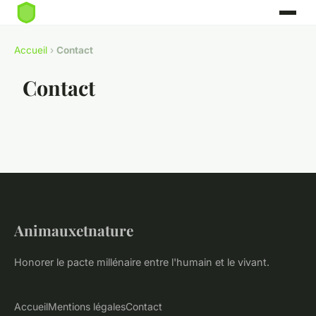
Accueil
›
Contact
Contact
Animauxetnature
Honorer le pacte millénaire entre l'humain et le vivant.
Accueil
Mentions légales
Contact