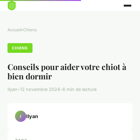
Accueil
›
Chiens
CHIENS
Conseils pour aider votre chiot à
bien dormir
Ilyan
•
12 novembre 2024
•
6 min de lecture
Ilyan
I